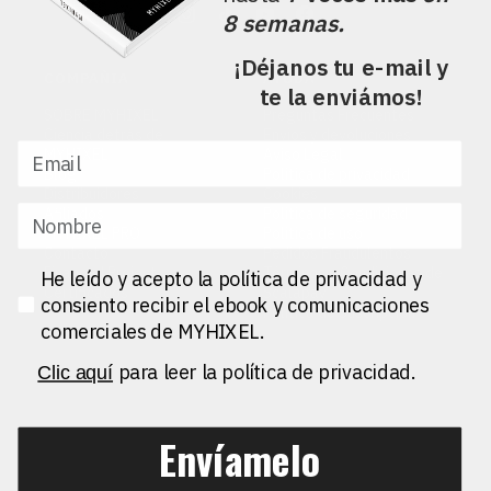
8 semanas.
¡Déjanos tu e-mail y
COMPAÑIA
AYUDA
te la enviámos!
SOBRE MYHIXEL
Preguntas Frecuentes
Ciencia detrás de
Envíos y devoluciones
MYHIXEL
Aviso Legal
Blog
Política de privacidad
Distribuidores
Cookies
Afiliados
Política de seguridad
MYHIXEL PRO
Política de uso
Contacto
Pedidos Fraudulentos
Financed Project
Términos y Condiciones de
He leído y acepto la política de privacidad y
Certificados
Scalapay
consiento recibir el ebook y comunicaciones
Política de Suscripción
comerciales de MYHIXEL.
para leer la política de privacidad.
Clic aquí
© 2026 MYHIXEL. Todos los derechos reservados.
Envíamelo